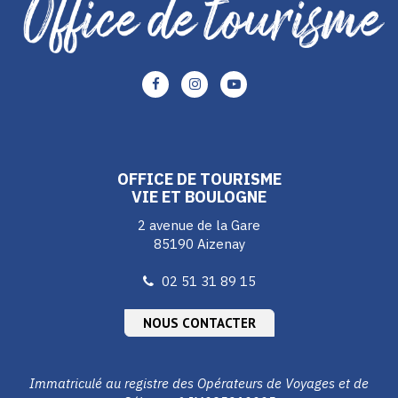
Lien
Lien
Lien
vers
vers
vers
le
le
le
compte
compte
compte
Facebook
Instagram
Youtube
OFFICE DE TOURISME
VIE ET BOULOGNE
2 avenue de la Gare
85190 Aizenay
02 51 31 89 15
NOUS CONTACTER
Immatriculé au registre des Opérateurs de Voyages et de