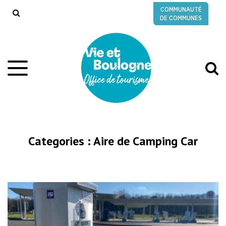
Gestion des traceurs
COMMUNAUTÉ
RECHERCHE
DE COMMUNES
A
Aller
à
à
la
l
navigation
r
Categories :
Aire de Camping Car