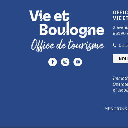
OFFIC
VIE E
2 avenu
85190 
02 5
NOU
Lien
Lien
Lien
vers
vers
vers
le
le
le
Immatri
compte
compte
compte
Opérate
Facebook
Instagram
Youtube
n° IM0
MENTIONS 