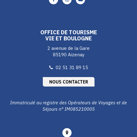
vers
vers
vers
le
le
le
compte
compte
compte
Facebook
Instagram
Youtube
OFFICE DE TOURISME
VIE ET BOULOGNE
2 avenue de la Gare
85190 Aizenay
02 51 31 89 15
NOUS CONTACTER
Immatriculé au registre des Opérateurs de Voyages et de
Séjours n° IM085210005