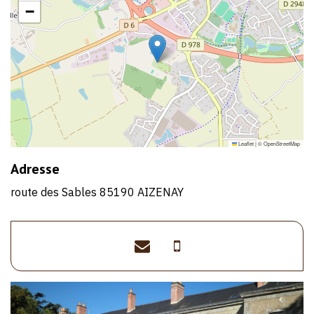
−
Leaflet
|
©
OpenStreetMap
Adresse
route des Sables 85190 AIZENAY
resa@chateauvendee.
>06
18
60