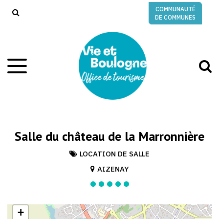
Gestion des traceurs
COMMUNAUTÉ
RECHERCHE
DE COMMUNES
A
Aller
à
à
la
l
navigation
r
Salle du château de la Marronnière
LOCATION DE SALLE
AIZENAY
+