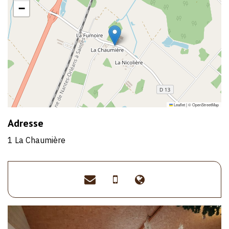
−
Leaflet
|
©
OpenStreetMap
Adresse
1 La Chaumière
crealise@orange.fr
>06
>https://www.cr
72
lise.com/
54