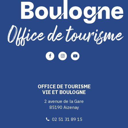
Lien
Lien
Lien
vers
vers
vers
le
le
le
compte
compte
compte
Facebook
Instagram
Youtube
OFFICE DE TOURISME
VIE ET BOULOGNE
2 avenue de la Gare
85190 Aizenay
02 51 31 89 15