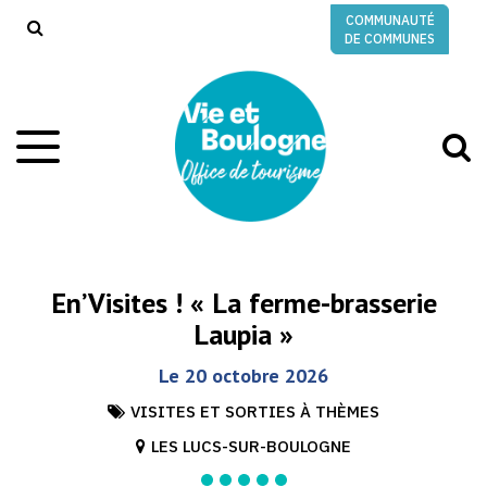
Gestion des traceurs
COMMUNAUTÉ
RECHERCHE
DE COMMUNES
A
Aller
à
à
la
l
navigation
r
En’Visites ! « La ferme-brasserie
Laupia »
Le
20
octobre
2026
VISITES ET SORTIES À THÈMES
LES LUCS-SUR-BOULOGNE