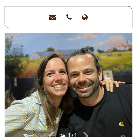
ot@vieetboulogne.fr
>02
>https://www.t
51
vie-
31
et-
89
boulogne.fr/vot
15
sejour/billetteri
1/1