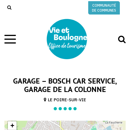
Gestion des traceurs
COMMUNAUTÉ
RECHERCHE
DE COMMUNES
A
Aller
à
à
la
l
navigation
r
GARAGE – BOSCH CAR SERVICE,
GARAGE DE LA COLONNE
LE POIRE-SUR-VIE
+