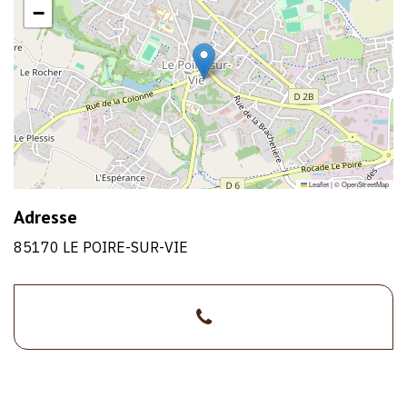
−
Leaflet
|
©
OpenStreetMap
Adresse
85170 LE POIRE-SUR-VIE
>02
1/1
51
31