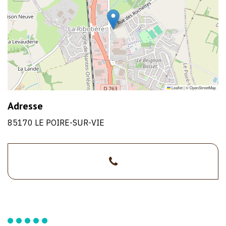
Leaflet
|
©
OpenStreetMap
Adresse
85170 LE POIRE-SUR-VIE
>02
1/1
51
34
10