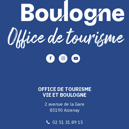
Lien
Lien
Lien
vers
vers
vers
le
le
le
compte
compte
compte
Facebook
Instagram
Youtube
OFFICE DE TOURISME
VIE ET BOULOGNE
2 avenue de la Gare
85190 Aizenay
02 51 31 89 15