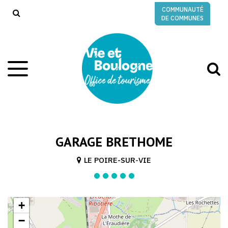
Gestion des traceurs
COMMUNAUTÉ
RECHERCHE
DE COMMUNES
A
Aller
à
à
la
l
navigation
r
GARAGE BRETHOME
LE POIRE-SUR-VIE
+
−