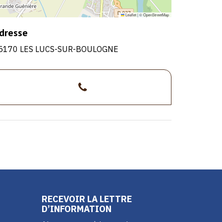
Leaflet
|
©
OpenStreetMap
dresse
5170 LES LUCS-SUR-BOULOGNE
>02
51
31
74
99
RECEVOIR LA LETTRE
D’INFORMATION