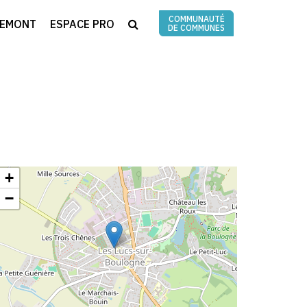
COMMUNAUTÉ
RECHERCHE
REMONT
ESPACE PRO
DE COMMUNES
+
−