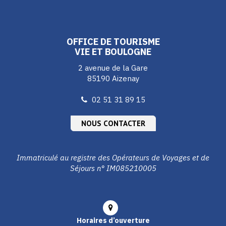
le
le
le
compte
compte
compte
Facebook
Instagram
Youtube
OFFICE DE TOURISME
VIE ET BOULOGNE
2 avenue de la Gare
85190 Aizenay
02 51 31 89 15
NOUS CONTACTER
Immatriculé au registre des Opérateurs de Voyages et de
Séjours n° IM085210005
Horaires d’ouverture