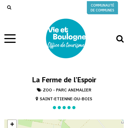
Gestion des traceurs
COMMUNAUTÉ
RECHERCHE
DE COMMUNES
A
Aller
à
à
la
l
navigation
r
La Ferme de l’Espoir
ZOO - PARC ANIMALIER
SAINT-ETIENNE-DU-BOIS
+