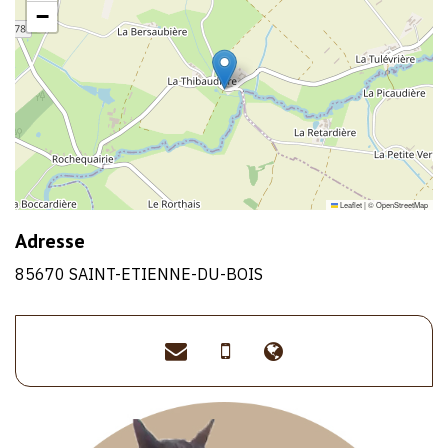
−
Leaflet
|
©
OpenStreetMap
Adresse
85670 SAINT-ETIENNE-DU-BOIS
evelynebernaud@hotmail.
>06
>https://www.la
76
14