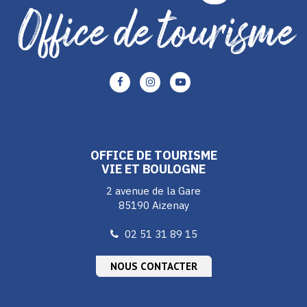
Lien
Lien
Lien
vers
vers
vers
le
le
le
compte
compte
compte
Facebook
Instagram
Youtube
OFFICE DE TOURISME
VIE ET BOULOGNE
2 avenue de la Gare
85190 Aizenay
02 51 31 89 15
NOUS CONTACTER