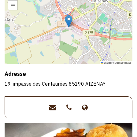
−
Leaflet
|
©
OpenStreetMap
Adresse
19, impasse des Centaurées 85190 AIZENAY
lebonplan.aizenay@gmail
>02
>https://www.f
51
locale=fr_FR
07