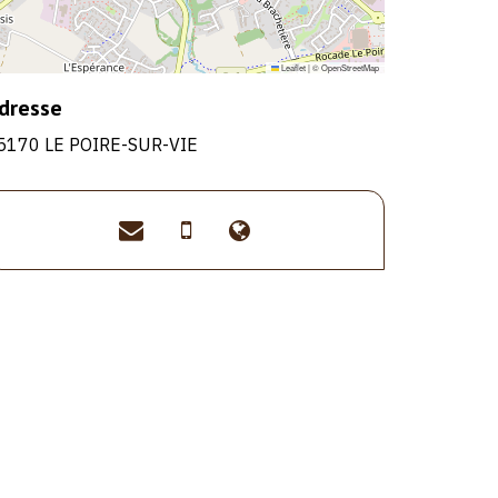
Leaflet
|
©
OpenStreetMap
dresse
5170 LE POIRE-SUR-VIE
contact@le-
>06
>https://www.le-
fief-
20
fief-
guibert.fr
19
guibert.fr
62
38