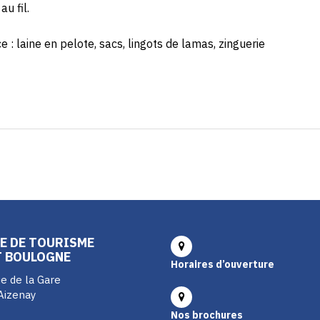
au fil.
e : laine en pelote, sacs, lingots de lamas, zinguerie
E DE TOURISME
T BOULOGNE
Horaires d’ouverture
e de la Gare
Aizenay
Nos brochures