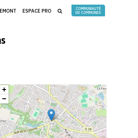
COMMUNAUTÉ
RECHERCHE
REMONT
ESPACE PRO
DE COMMUNES
as
+
−