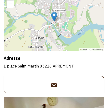
−
Leaflet
|
©
OpenStreetMap
Adresse
1 place Saint Martin 85220 APREMONT
lesaintmartin85220