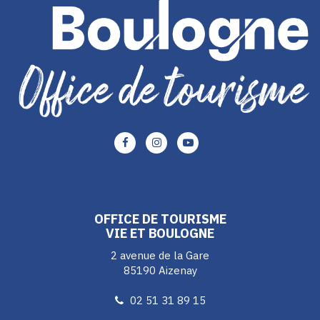
Lien
Lien
Lien
vers
vers
vers
le
le
le
compte
compte
compte
Facebook
Instagram
Youtube
OFFICE DE TOURISME
VIE ET BOULOGNE
2 avenue de la Gare
85190 Aizenay
02 51 31 89 15