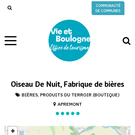
Gestion des traceurs
COMMUNAUTÉ
RECHERCHE
DE COMMUNES
A
Aller
à
à
la
l
navigation
r
Oiseau De Nuit, Fabrique de bières
BIÈRES
,
PRODUITS DU TERROIR (BOUTIQUE)
APREMONT
+