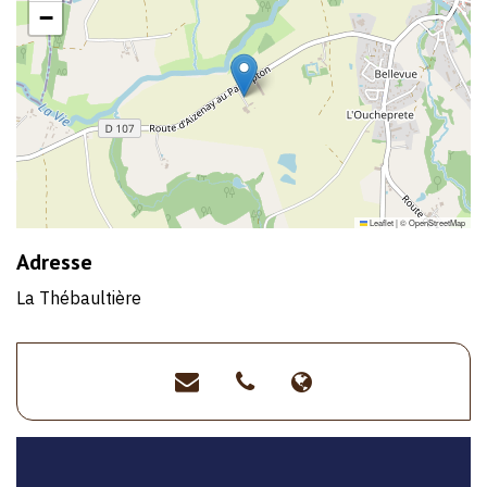
−
Leaflet
|
©
OpenStreetMap
Adresse
La Thébaultière
contact@brasserie-
>09
>https://www.f
oiseaudenuit.fr
83
id=615760098
60