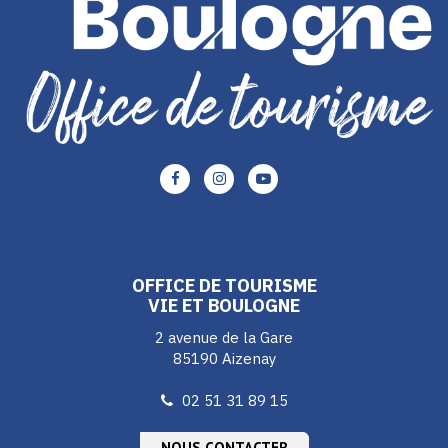
Lien
Lien
Lien
vers
vers
vers
le
le
le
compte
compte
compte
Facebook
Instagram
Youtube
OFFICE DE TOURISME
VIE ET BOULOGNE
2 avenue de la Gare
85190 Aizenay
02 51 31 89 15
NOUS CONTACTER