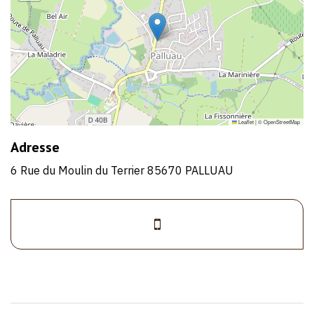
Leaflet
|
©
OpenStreetMap
Adresse
6 Rue du Moulin du Terrier 85670 PALLUAU
>0681932316
1/1