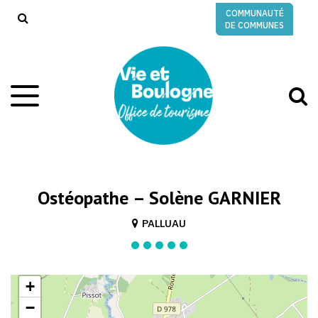
Gestion des traceurs
COMMUNAUTÉ
RECHERCHE
DE COMMUNES
A
Aller
à
à
la
l
navigation
r
Ostéopathe – Solène GARNIER
PALLUAU
+
−