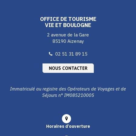
compte
compte
compte
Facebook
Instagram
Youtube
OFFICE DE TOURISME
VIE ET BOULOGNE
2 avenue de la Gare
85190 Aizenay
02 51 31 89 15
NOUS CONTACTER
Immatriculé au registre des Opérateurs de Voyages et de
Séjours n° IM085210005
Horaires d’ouverture