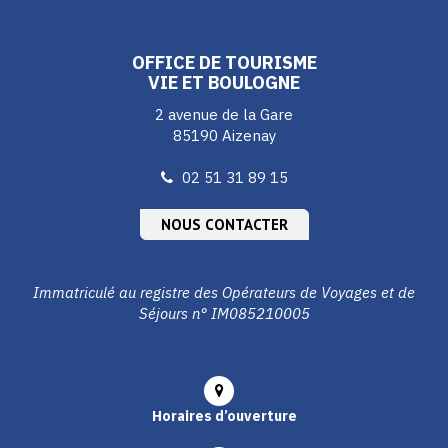
compte
compte
compte
Facebook
Instagram
Youtube
OFFICE DE TOURISME
VIE ET BOULOGNE
2 avenue de la Gare
85190 Aizenay
02 51 31 89 15
NOUS CONTACTER
Immatriculé au registre des Opérateurs de Voyages et de
Séjours n° IM085210005
Horaires d’ouverture