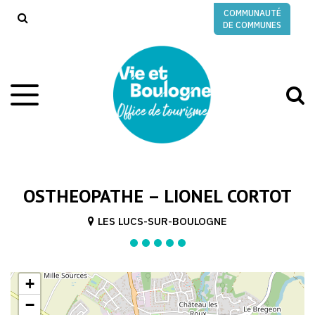
Gestion des traceurs
COMMUNAUTÉ
RECHERCHE
DE COMMUNES
A
Aller
à
à
la
l
navigation
r
OSTHEOPATHE – LIONEL CORTOT
LES LUCS-SUR-BOULOGNE
+
−