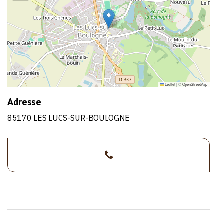
Leaflet
|
©
OpenStreetMap
Adresse
85170 LES LUCS-SUR-BOULOGNE
>02
1/1
28
15
28