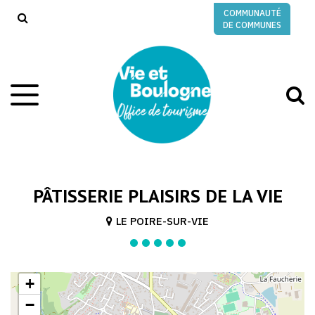
Gestion des traceurs
COMMUNAUTÉ
RECHERCHE
DE COMMUNES
A
Aller
à
à
la
l
navigation
r
PÂTISSERIE PLAISIRS DE LA VIE
LE POIRE-SUR-VIE
+
−