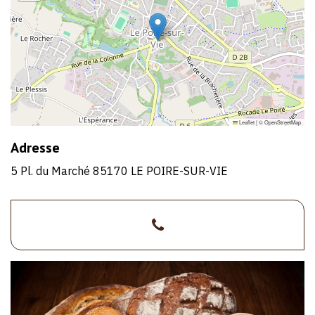
Leaflet
|
©
OpenStreetMap
Adresse
5 Pl. du Marché 85170 LE POIRE-SUR-VIE
>02
51
40
57