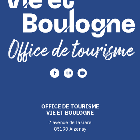
Lien
Lien
Lien
vers
vers
vers
le
le
le
compte
compte
compte
Facebook
Instagram
Youtube
OFFICE DE TOURISME
VIE ET BOULOGNE
2 avenue de la Gare
85190 Aizenay