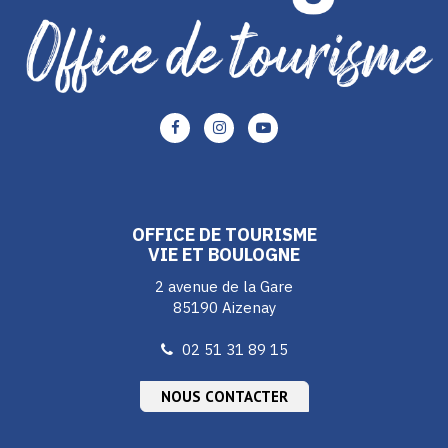
Lien
Lien
Lien
vers
vers
vers
le
le
le
compte
compte
compte
Facebook
Instagram
Youtube
OFFICE DE TOURISME
VIE ET BOULOGNE
2 avenue de la Gare
85190 Aizenay
02 51 31 89 15
NOUS CONTACTER