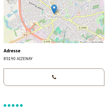
Leaflet
|
©
OpenStreetMap
Adresse
85190 AIZENAY
>02
1/1
51
48
38