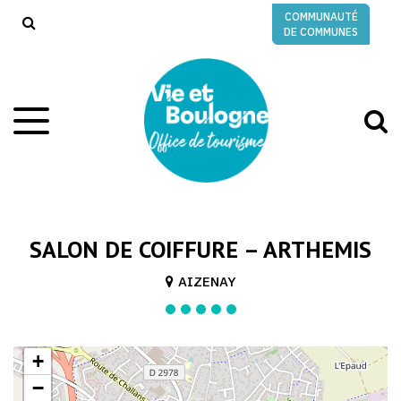
Gestion des traceurs
COMMUNAUTÉ
RECHERCHE
DE COMMUNES
A
Aller
à
à
la
l
navigation
r
SALON DE COIFFURE – ARTHEMIS
AIZENAY
+
−