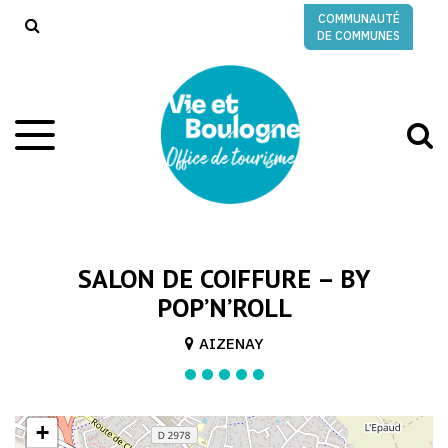
Gestion des traceurs
COMMUNAUTÉ
RECHERCHE
DE COMMUNES
A
Aller
à
à
la
l
navigation
r
SALON DE COIFFURE – BY
POP’N’ROLL
AIZENAY
+