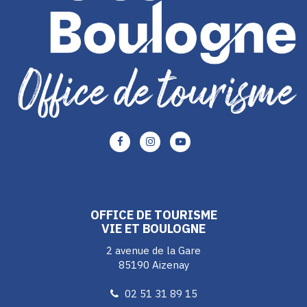
Lien
Lien
Lien
vers
vers
vers
le
le
le
compte
compte
compte
Facebook
Instagram
Youtube
OFFICE DE TOURISME
VIE ET BOULOGNE
2 avenue de la Gare
85190 Aizenay
02 51 31 89 15