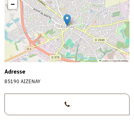
−
Leaflet
|
©
OpenStreetMap
Adresse
85190 AIZENAY
>02
1/1
51
46