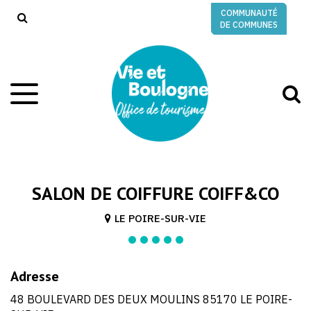
Gestion des traceurs
COMMUNAUTÉ
RECHERCHE
DE COMMUNES
A
Aller
à
à
la
l
navigation
r
SALON DE COIFFURE COIFF&CO
LE POIRE-SUR-VIE
Adresse
48 BOULEVARD DES DEUX MOULINS 85170 LE POIRE-