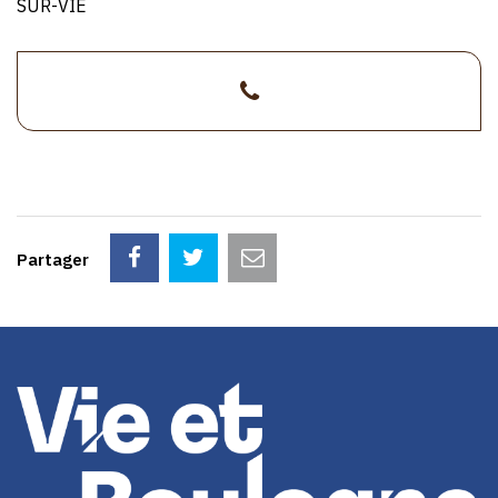
SUR-VIE
>02
1/1
51
31
45
17
Partager