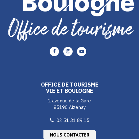
Lien
Lien
Lien
vers
vers
vers
le
le
le
compte
compte
compte
Facebook
Instagram
Youtube
OFFICE DE TOURISME
VIE ET BOULOGNE
2 avenue de la Gare
85190 Aizenay
02 51 31 89 15
NOUS CONTACTER