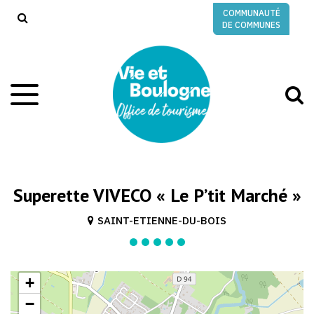
Gestion des traceurs
COMMUNAUTÉ
RECHERCHE
DE COMMUNES
A
Aller
à
à
la
l
navigation
r
Superette VIVECO « Le P’tit Marché »
SAINT-ETIENNE-DU-BOIS
+
−