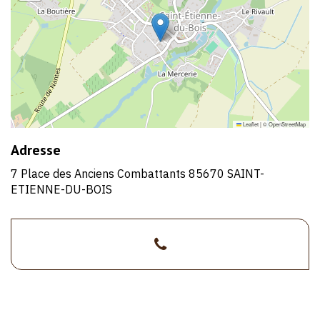
Leaflet
|
©
OpenStreetMap
Adresse
7 Place des Anciens Combattants 85670 SAINT-
ETIENNE-DU-BOIS
>02
1/1
51
34
57