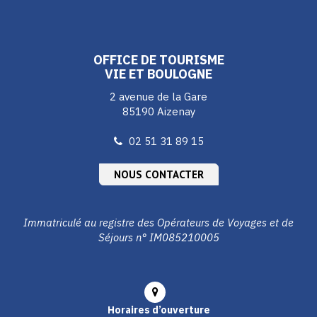
le
le
le
compte
compte
compte
Facebook
Instagram
Youtube
OFFICE DE TOURISME
VIE ET BOULOGNE
2 avenue de la Gare
85190 Aizenay
02 51 31 89 15
NOUS CONTACTER
Immatriculé au registre des Opérateurs de Voyages et de
Séjours n° IM085210005
Horaires d’ouverture