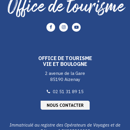
Lien
Lien
Lien
vers
vers
vers
le
le
le
compte
compte
compte
Facebook
Instagram
Youtube
OFFICE DE TOURISME
VIE ET BOULOGNE
2 avenue de la Gare
85190 Aizenay
02 51 31 89 15
NOUS CONTACTER
Immatriculé au registre des Opérateurs de Voyages et de