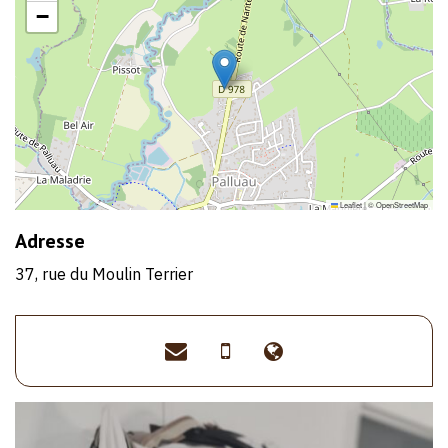
−
Leaflet
|
©
OpenStreetMap
Adresse
37, rue du Moulin Terrier
versomaroquinerie@gmai
>06
>https://www.v
67
73