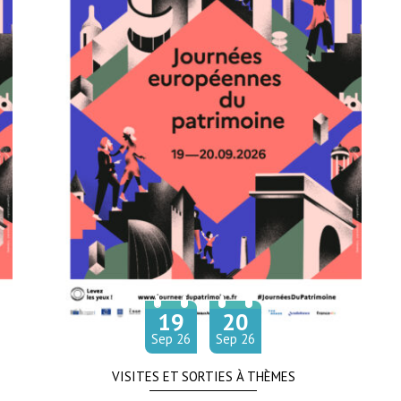
19
20
Du
au
tembre
tembre
Sep
26
Sep
26
VISITES ET SORTIES À THÈMES