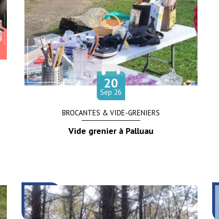
20
Le
tembre
Sep
26
BROCANTES & VIDE-GRENIERS
Vide grenier à Palluau