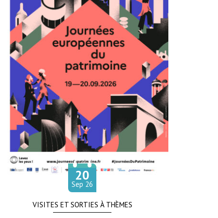
20
Le
tembre
Sep
26
VISITES ET SORTIES À THÈMES