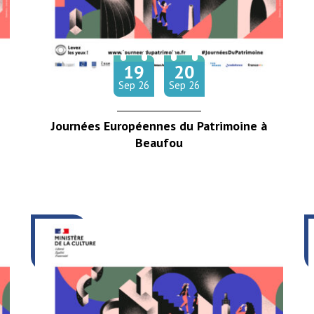
19
20
Du
au
tembre
tembre
Sep
26
Sep
26
Journées Européennes du Patrimoine à
Beaufou