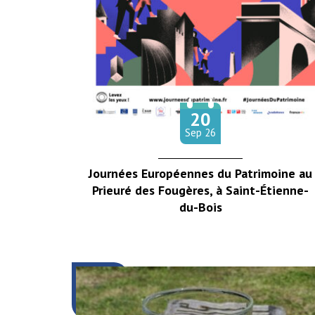
20
Le
tembre
Sep
26
Journées Européennes du Patrimoine au
Prieuré des Fougères, à Saint-Étienne-
du-Bois