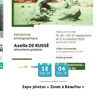
18
04
Du
au
tembre
obre
Sep
26
Oct
26
Expo photos « Zoom à Beaufou »