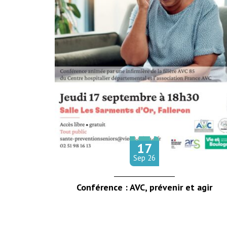
17
Le
tembre
Sep
26
Conférence : AVC, prévenir et agir