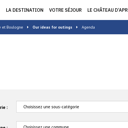
LA DESTINATION
VOTRE SÉJOUR
LE CHÂTEAU D’AP
e et Boulogne
Our ideas for outings
Agenda
ie :
ne :