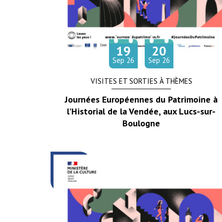
19
20
Du
au
tembre
tembre
Sep
26
Sep
26
VISITES ET SORTIES À THÈMES
Journées Européennes du Patrimoine à
l’Historial de la Vendée, aux Lucs-sur-
Boulogne