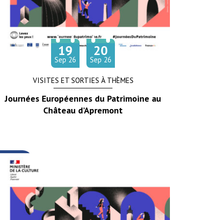
19
20
Du
au
tembre
tembre
Sep
26
Sep
26
VISITES ET SORTIES À THÈMES
Journées Européennes du Patrimoine au
Château d’Apremont