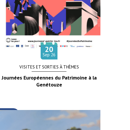
20
Le
tembre
Sep
26
VISITES ET SORTIES À THÈMES
Journées Européennes du Patrimoine à la
Genétouze