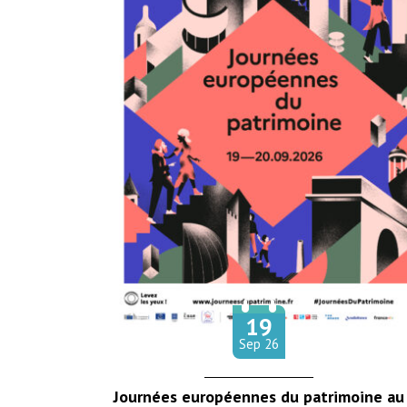
19
Le
tembre
Sep
26
Journées européennes du patrimoine au