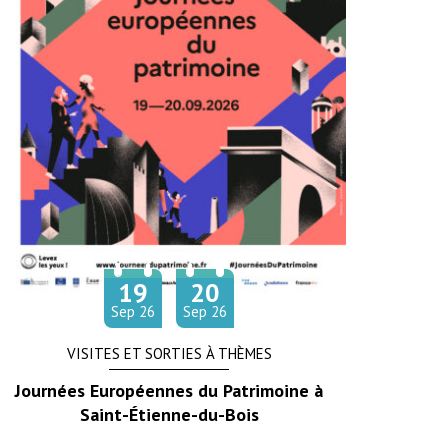
19
20
Du
au
tembre
tembre
Sep
26
Sep
26
VISITES ET SORTIES À THÈMES
Journées Européennes du Patrimoine à
Saint-Étienne-du-Bois