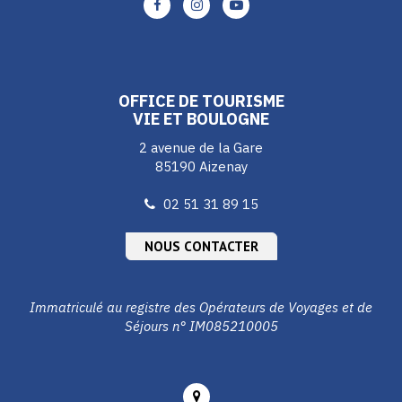
Lien
Lien
Lien
vers
vers
vers
le
le
le
compte
compte
compte
Facebook
Instagram
Youtube
OFFICE DE TOURISME
VIE ET BOULOGNE
2 avenue de la Gare
85190 Aizenay
02 51 31 89 15
NOUS CONTACTER
Immatriculé au registre des Opérateurs de Voyages et de
Séjours n° IM085210005