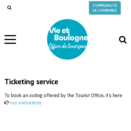
Gestion des traceurs
COMMUNAUTÉ
RECHERCHE
DE COMMUNES
A
Aller
à
à
la
l
navigation
r
Ticketing service
To book an outing offered by the Tourist Office, it’s here
our animations