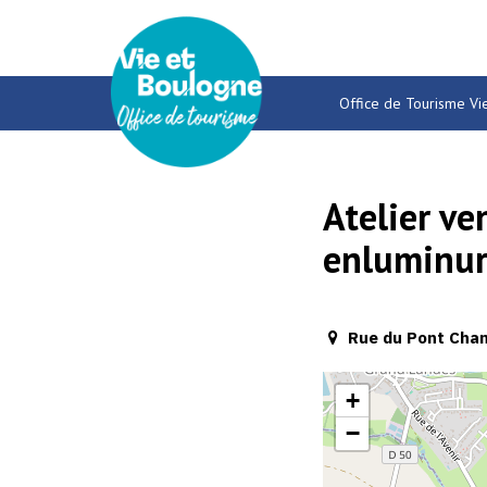
Gestion des traceurs
Office de Tourisme Vi
Atelier ve
enluminu
Rue du Pont Chant
+
−