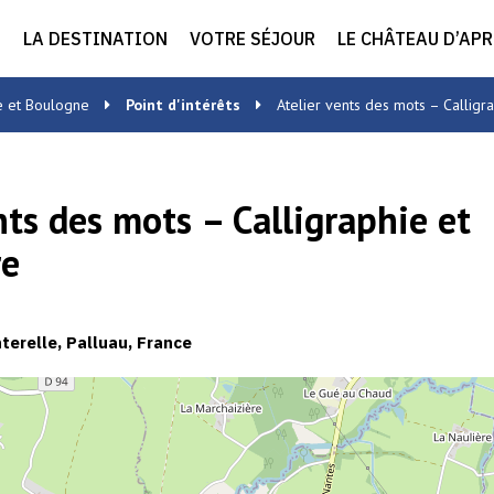
LA DESTINATION
VOTRE SÉJOUR
LE CHÂTEAU D’AP
e et Boulogne
Point d'intérêts
Atelier vents des mots – Calligr
nts des mots – Calligraphie et
re
erelle, Palluau, France