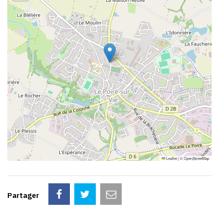
Leaflet
|
©
OpenStreetMap
Partager