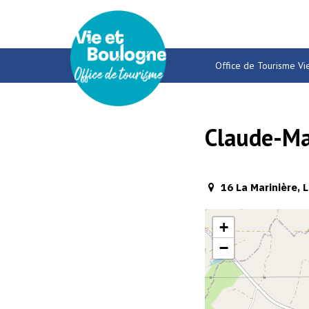
Gestion des traceurs
Office de Tourisme Vi
Claude-Ma
16 La Marinière, L
+
−