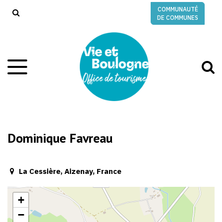
Gestion des traceurs
COMMUNAUTÉ
RECHERCHE
DE COMMUNES
A
Aller
à
à
la
l
navigation
r
Dominique Favreau
La Cessière, Aizenay, France
+
−