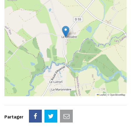
Leaflet
|
©
OpenStreetMap
Partager