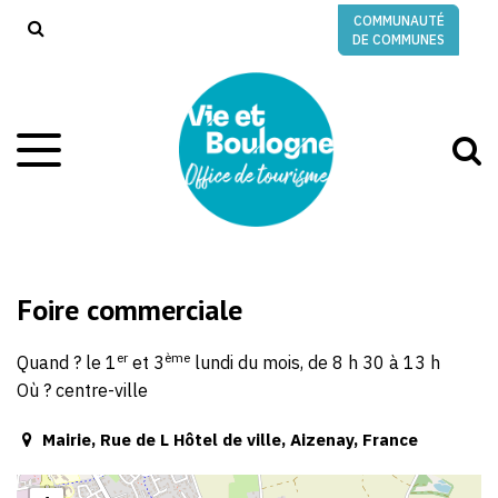
Gestion des traceurs
COMMUNAUTÉ
RECHERCHE
DE COMMUNES
A
Aller
à
à
la
l
navigation
r
Foire commerciale
er
ème
Quand ? le 1
et 3
lundi du mois, de 8 h 30 à 13 h
Où ? centre-ville
Mairie, Rue de L Hôtel de ville, Aizenay, France