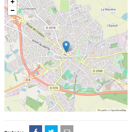
+
−
Leaflet
|
©
OpenStreetMap