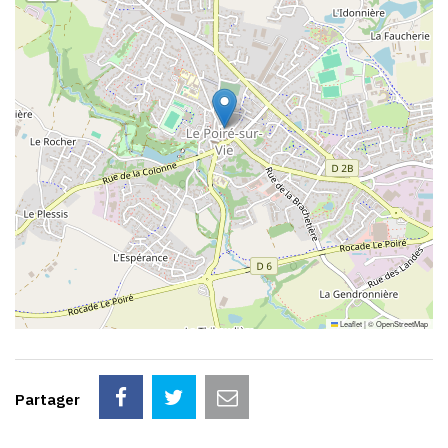
Leaflet
|
©
OpenStreetMap
Partager