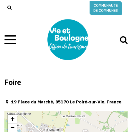
Gestion des traceurs
COMMUNAUTÉ
RECHERCHE
DE COMMUNES
A
Aller
à
à
la
l
navigation
r
Foire
19 Place du Marché, 85170 Le Poiré-sur-Vie, France
+
−