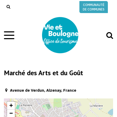
Gestion des traceurs
COMMUNAUTÉ
RECHERCHE
DE COMMUNES
A
Aller
à
à
la
l
navigation
r
Marché des Arts et du Goût
Avenue de Verdun, Aizenay, France
+
−