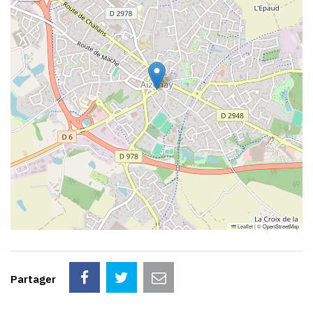
Leaflet
|
©
OpenStreetMap
Partager