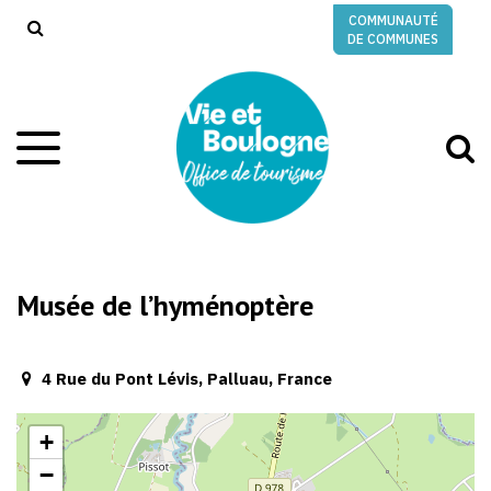
Gestion des traceurs
COMMUNAUTÉ
RECHERCHE
DE COMMUNES
A
Aller
à
à
la
l
navigation
r
Musée de l’hyménoptère
4 Rue du Pont Lévis, Palluau, France
+
−