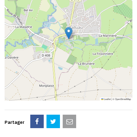
Leaflet
|
©
OpenStreetMap
Partager