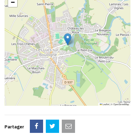
−
Leaflet
|
©
OpenStreetMap
Partager