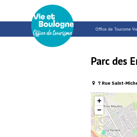
Gestion des traceurs
Office de Tourisme Vi
Parc des 
7 Rue Saint-Miche
+
−