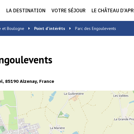
LA DESTINATION
VOTRE SÉJOUR
LE CHÂTEAU D’AP
e et Boulogne
Point d'intérêts
Parc des Engoulevents
Engoulevents
l, 85190 Aizenay, France