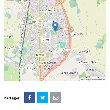
Leaflet
|
©
OpenStreetMap
Partager