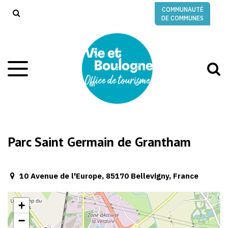
Gestion des traceurs
COMMUNAUTÉ
RECHERCHE
DE COMMUNES
A
Aller
à
à
la
l
navigation
r
Parc Saint Germain de Grantham
10 Avenue de l'Europe, 85170 Bellevigny, France
+
−