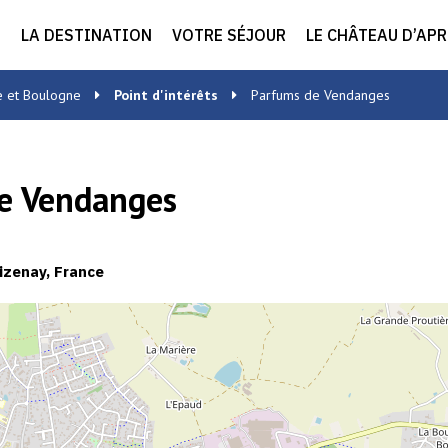
LA DESTINATION
VOTRE SÉJOUR
LE CHÂTEAU D’AP
e et Boulogne
Point d'intérêts
Parfums de Vendanges
e Vendanges
izenay, France