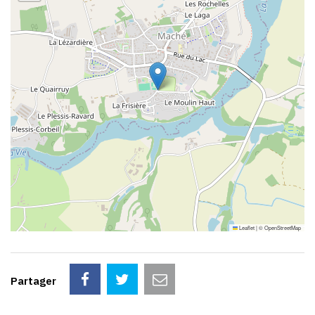
Leaflet
|
©
OpenStreetMap
Partager