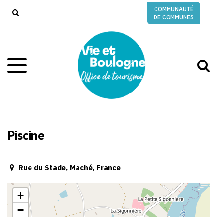
Gestion des traceurs
COMMUNAUTÉ
RECHERCHE
DE COMMUNES
A
Aller
à
à
la
l
navigation
r
Piscine
Rue du Stade, Maché, France
+
−