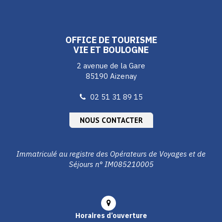
le
le
le
compte
compte
compte
Facebook
Instagram
Youtube
OFFICE DE TOURISME
VIE ET BOULOGNE
2 avenue de la Gare
85190 Aizenay
02 51 31 89 15
NOUS CONTACTER
Immatriculé au registre des Opérateurs de Voyages et de
Séjours n° IM085210005
Horaires d’ouverture