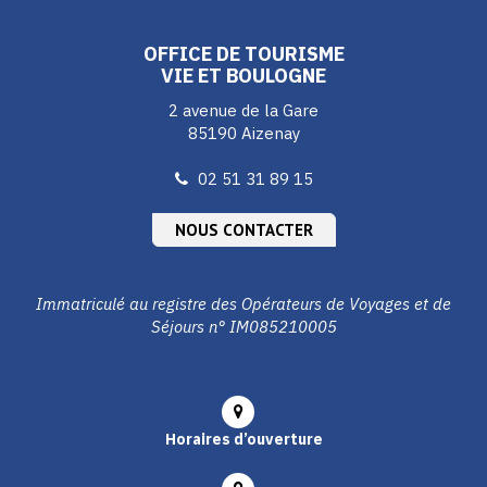
compte
compte
compte
Facebook
Instagram
Youtube
OFFICE DE TOURISME
VIE ET BOULOGNE
2 avenue de la Gare
85190 Aizenay
02 51 31 89 15
NOUS CONTACTER
Immatriculé au registre des Opérateurs de Voyages et de
Séjours n° IM085210005
Horaires d’ouverture