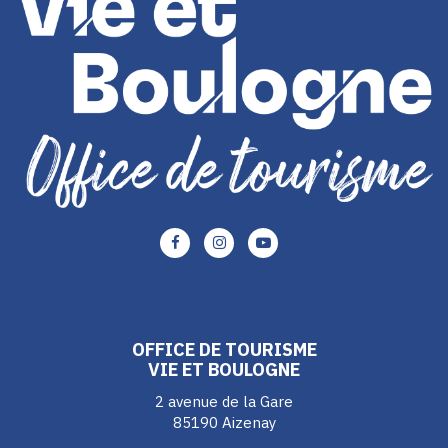
Lien
Lien
Lien
vers
vers
vers
le
le
le
compte
compte
compte
Facebook
Instagram
Youtube
OFFICE DE TOURISME
VIE ET BOULOGNE
2 avenue de la Gare
85190 Aizenay