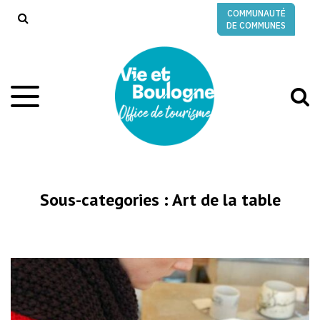
Gestion des traceurs
COMMUNAUTÉ
RECHERCHE
DE COMMUNES
A
Aller
à
à
la
l
navigation
r
Sous-categories :
Art de la table