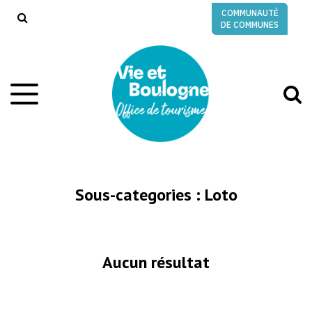
Gestion des traceurs
COMMUNAUTÉ
RECHERCHE
DE COMMUNES
A
Aller
à
à
la
l
navigation
r
Sous-categories :
Loto
Aucun résultat