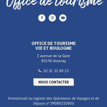
Lien
Lien
Lien
vers
vers
vers
le
le
le
compte
compte
compte
Facebook
Instagram
Youtube
OFFICE DE TOURISME
VIE ET BOULOGNE
2 avenue de la Gare
85190 Aizenay
02 51 31 89 15
NOUS CONTACTER
Immatriculé au registre des Opérateurs de Voyages et de
Séjours n° IM085210005