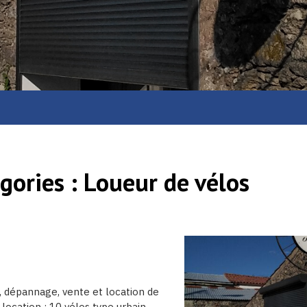
gories :
Loueur de vélos
, dépannage, vente et location de
 location : 10 vélos type urbain.