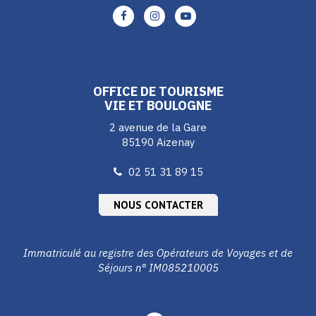
Lien
Lien
Lien
vers
vers
vers
le
le
le
compte
compte
compte
Facebook
Instagram
Youtube
OFFICE DE TOURISME
VIE ET BOULOGNE
2 avenue de la Gare
85190 Aizenay
02 51 31 89 15
NOUS CONTACTER
Immatriculé au registre des Opérateurs de Voyages et de
Séjours n° IM085210005