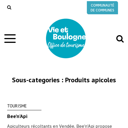
Gestion des traceurs
COMMUNAUTÉ
RECHERCHE
DE COMMUNES
A
Aller
à
à
la
l
navigation
r
Sous-categories :
Produits apicoles
TOURISME
Bee’n’Api
Apiculteurs récoltants en Vendée, Bee’n’Api propose