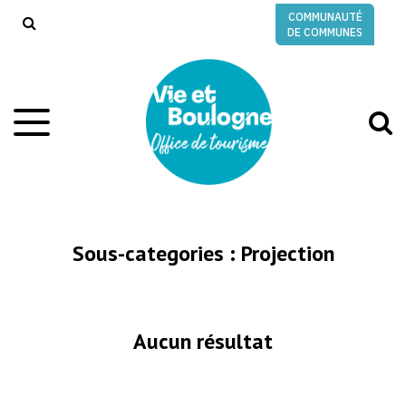
Gestion des traceurs
COMMUNAUTÉ
RECHERCHE
DE COMMUNES
A
Aller
à
à
la
l
navigation
r
Sous-categories :
Projection
Aucun résultat