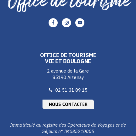
Lien
Lien
Lien
vers
vers
vers
le
le
le
compte
compte
compte
Facebook
Instagram
Youtube
OFFICE DE TOURISME
VIE ET BOULOGNE
2 avenue de la Gare
85190 Aizenay
02 51 31 89 15
NOUS CONTACTER
Immatriculé au registre des Opérateurs de Voyages et de
Séjours n° IM085210005