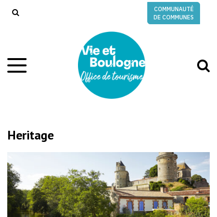
Gestion des traceurs
COMMUNAUTÉ
RECHERCHE
DE COMMUNES
A
Aller
à
à
la
l
navigation
r
Heritage