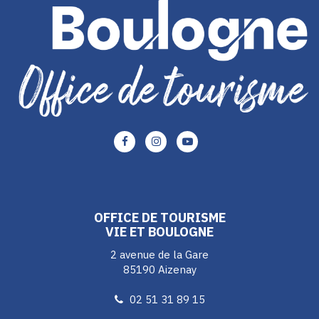
Lien
Lien
Lien
vers
vers
vers
le
le
le
compte
compte
compte
Facebook
Instagram
Youtube
OFFICE DE TOURISME
VIE ET BOULOGNE
2 avenue de la Gare
85190 Aizenay
02 51 31 89 15