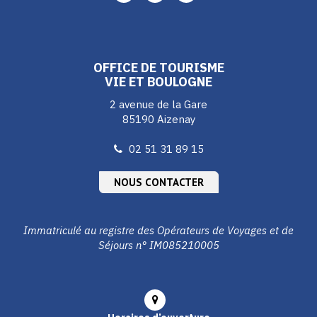
vers
vers
vers
le
le
le
compte
compte
compte
Facebook
Instagram
Youtube
OFFICE DE TOURISME
VIE ET BOULOGNE
2 avenue de la Gare
85190 Aizenay
02 51 31 89 15
NOUS CONTACTER
Immatriculé au registre des Opérateurs de Voyages et de
Séjours n° IM085210005