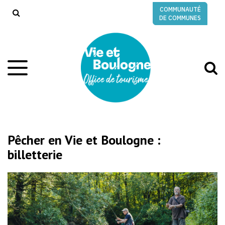
Gestion des traceurs
COMMUNAUTÉ
RECHERCHE
DE COMMUNES
A
Aller
à
à
la
l
navigation
r
Pêcher en Vie et Boulogne :
billetterie