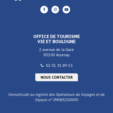
Lien
Lien
Lien
vers
vers
vers
le
le
le
compte
compte
compte
Facebook
Instagram
Youtube
OFFICE DE TOURISME
VIE ET BOULOGNE
2 avenue de la Gare
85190 Aizenay
02 51 31 89 15
NOUS CONTACTER
Immatriculé au registre des Opérateurs de Voyages et de
Séjours n° IM085210005