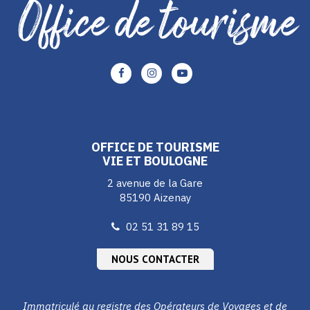
Lien
Lien
Lien
vers
vers
vers
le
le
le
compte
compte
compte
Facebook
Instagram
Youtube
OFFICE DE TOURISME
VIE ET BOULOGNE
2 avenue de la Gare
85190 Aizenay
02 51 31 89 15
NOUS CONTACTER
Immatriculé au registre des Opérateurs de Voyages et de