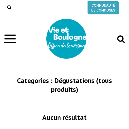
Gestion des traceurs
COMMUNAUTÉ
RECHERCHE
DE COMMUNES
A
Aller
à
à
la
l
navigation
r
Categories :
Dégustations (tous
produits)
Aucun résultat