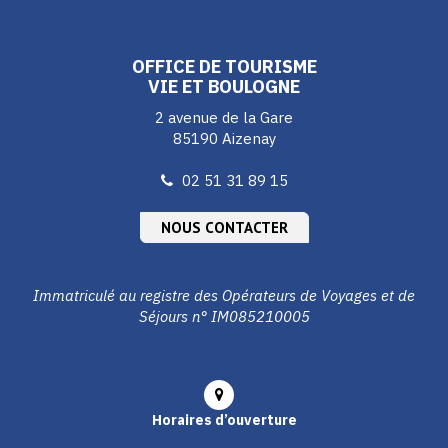
le
le
le
compte
compte
compte
Facebook
Instagram
Youtube
OFFICE DE TOURISME
VIE ET BOULOGNE
2 avenue de la Gare
85190 Aizenay
02 51 31 89 15
NOUS CONTACTER
Immatriculé au registre des Opérateurs de Voyages et de
Séjours n° IM085210005
Horaires d’ouverture