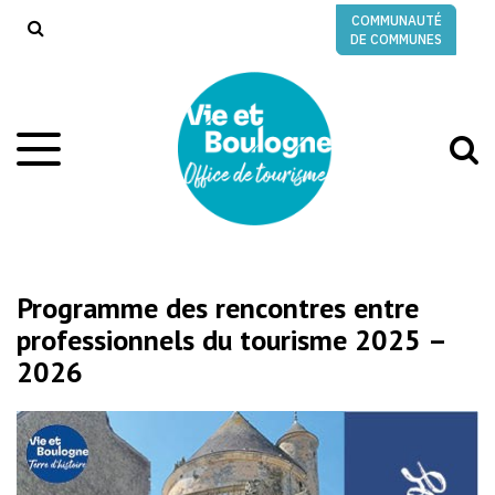
Gestion des traceurs
COMMUNAUTÉ
RECHERCHE
DE COMMUNES
A
Aller
à
à
la
l
navigation
r
Programme des rencontres entre
professionnels du tourisme 2025 –
2026