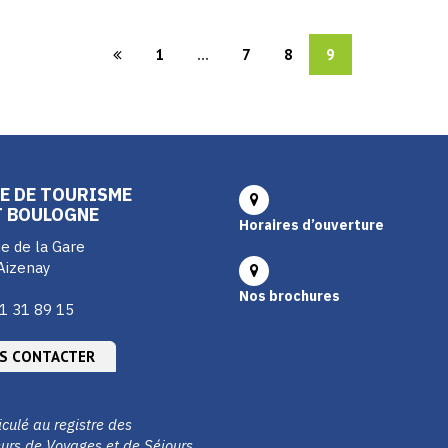
1
...
7
8
9
E DE TOURISME
T BOULOGNE
Horaires d’ouverture
e de la Gare
Aizenay
Nos brochures
1 31 89 15
S CONTACTER
culé au registre des
urs de Voyages et de Séjours